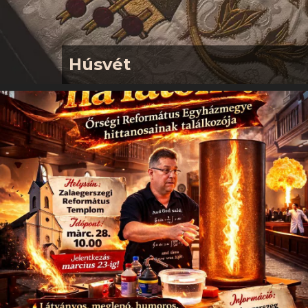
Húsvét
Kedves Gyülekezetünk, tisztelt
Vendégeink! Nagypéntek – hálaadás a
Messiás Jézus értünk vállalt
áldozatáértHúsvét – Jézus Krisztus
feltámadásának örömünnepe
Nagyheti istentiszteleteink már fenn
a templomtérben lesznek.
Nagypénteken és Húsvét vasárnapján
megterítjük az Úrasztalát. Vasárnap
pedig az istentisztelettel
párhuzamosan gyermek-
istentisztelet is lesz a
kisebbeknek.Április 3., 10 óra