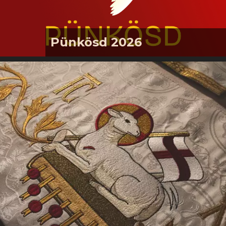
Pünkösd 2026
Pünkösdi istentiszteleteink:2026.
május 24., vasárnapkonfirmáció,
úrvacsorás pünkösdi istentisztelet,
gyermek-istentisztelet2026. május
25 ., hétfőpünkösdi istentisztelet