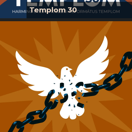
Templom 30
Kedves Barátunk!Napjainkban lesz
harminc éve, hogy a Kőszegi
Református Templomot
felszentelték, és ezzel egy új korszak
indult el gyülekezetünk életében. Erre
emlékezve egy közösségbe
szeretnénk gyűjteni a templomépítők
nemzedékét egyházközségünk mai
tagjaival, hogy együtt emlékezve és
ünnepelve adjunk hálát a mi hatalmas
Istenünknek az alkotás öröméért, az
évtizedeken átnyúló baráti és
testvéri kapcsolatokért, és azért,…