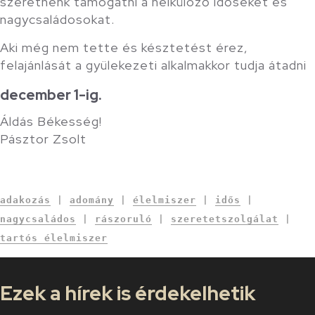
szeretnénk támogatni a nélkülöző időseket és
nagycsaládosokat.
Aki még nem tette és késztetést érez,
felajánlását a gyülekezeti alkalmakkor tudja átadni
december 1-ig.
Áldás Békesség!
Pásztor Zsolt
adakozás
|
adomány
|
élelmiszer
|
idős
|
nagycsaládos
|
rászoruló
|
szeretetszolgálat
|
tartós élelmiszer
Ezek a hírek is érdekelhetik