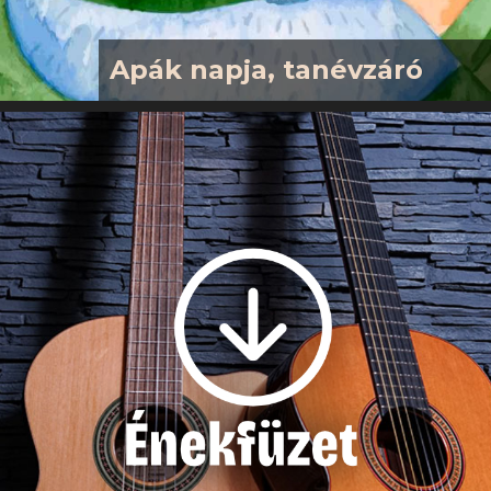
Apák napja, tanévzáró
2026. 06. 14-én, vasárnap 10 órától
tartjuk tanévzáró istentiszteletünket
a gyermekek műsorával. Ez az ünnep
gyülekezetünkben az Apák Napja,
amire külön, apáknak és apákról szóló
prédikációval készülünk. Szeretettel
várjuk a családokat, és gyülekezetünk
minden tagját!