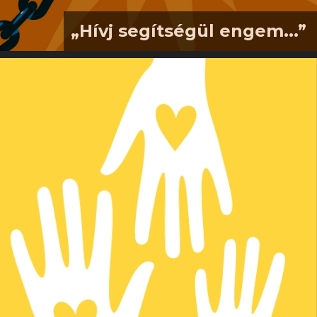
„Hívj segítségül engem...”
„Hívj segítségül engem a nyomorúság
idején! Én megszabadítalak, te pedig
dicsőítesz engem.” (Zsoltárok
50,15)Következő gyülekezeti
délutánunk (2026. 07. 26., 16.00)
vendége Hagyó Miklós. Sokan ismerik
politikai karrierjét: Budapest
polgármester-helyetteseként,
szocialista képviselőként. 2009-es
bukásáról is sokan tudnak. Arról már
kevesebben, hogy mi történt vele
azután: megtéréséről és
újjászületéséről Jézus Krisztusban.
Azóta egy kis Tolna megyei
zsákfaluban él,…