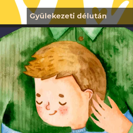
Gyülekezeti délután
2026. jún 21., vasárnap, 15.00A
gyülekezeti délután a
közösségépítés, a közös gondolkodás
alkalma. Szeretnénk, ha ez az idő a
kötetlen beszélgetésekről, egymás
mélyebb megismeréséről és a
közösségünk építéséről szólna.
Gyertek el, gondolkodjunk együtt a
jövőnkről, és töltsünk el egy délutánt
testvéri közösségben! Süteményt,
gyümölcsöt, jókedvet örömmel
fogadunk!