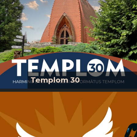
Templom 30
Kedves Barátunk!Napjainkban lesz
harminc éve, hogy a Kőszegi
Református Templomot
felszentelték, és ezzel egy új korszak
indult el gyülekezetünk életében. Erre
emlékezve egy közösségbe