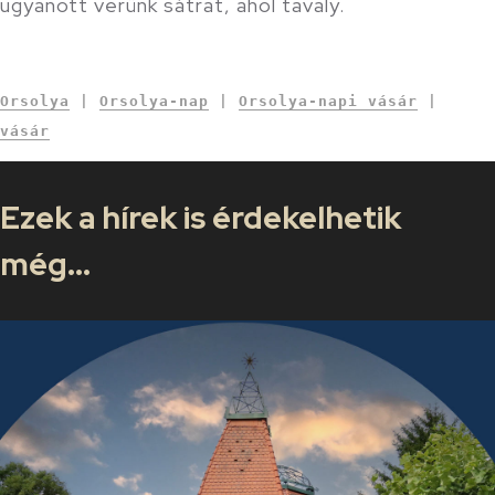
ugyanott verünk sátrat, ahol tavaly.
Orsolya
|
Orsolya-nap
|
Orsolya-napi vásár
|
vásár
Ezek a hírek is érdekelhetik
még...