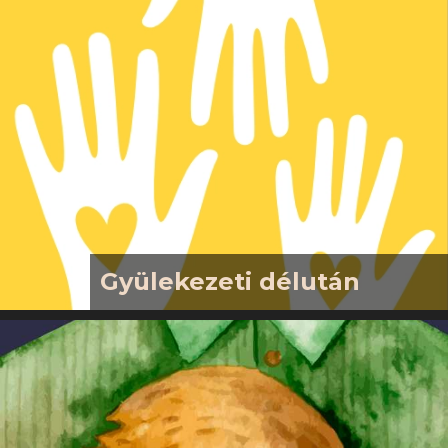
politikai karrierjét: Budapest
polgármester-helyetteseként,
szocialista képviselőként. 2009-es
bukásáról is sokan tudnak. Arról már
kevesebben, hogy mi történt vele
azután: megtéréséről és
újjászületéséről Jézus Krisztusban.
Azóta egy kis Tolna megyei
zsákfaluban él,…
Gyülekezeti délután
2026. jún 21., vasárnap, 15.00A
gyülekezeti délután a
közösségépítés, a közös gondolkodás
alkalma. Szeretnénk, ha ez az idő a
kötetlen beszélgetésekről, egymás