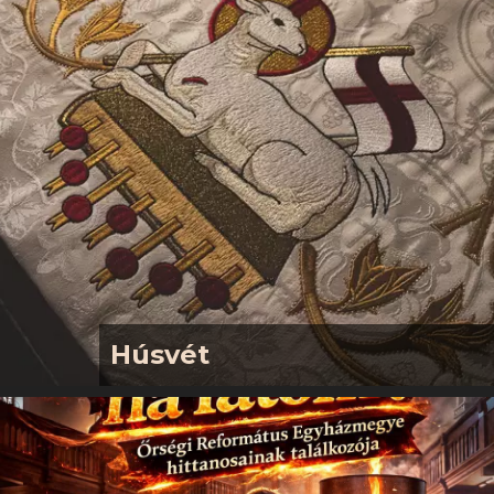
25 ., hétfőpünkösdi istentisztelet
Húsvét
Kedves Gyülekezetünk, tisztelt
Vendégeink! Nagypéntek – hálaadás a
Messiás Jézus értünk vállalt
áldozatáértHúsvét – Jézus Krisztus