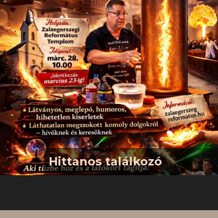
feltámadásának örömünnepe
Nagyheti istentiszteleteink már fenn
a templomtérben lesznek.
Nagypénteken és Húsvét vasárnapján
megterítjük az Úrasztalát. Vasárnap
pedig az istentisztelettel
párhuzamosan gyermek-
istentisztelet is lesz a
kisebbeknek.Április 3., 10 óra
Nagypénteki úrvacsorás
istentisztelet Április 5., 10 óra
Húsvéti úrvacsorás…
Hittanos találkozó