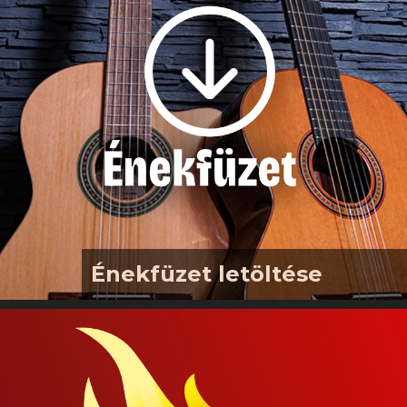
prédikációval készülünk. Szeretettel
várjuk a családokat, és gyülekezetünk
minden tagját!
Énekfüzet letöltése
2026-os 16 oldalas énekfüzetünk
letölthető innen Letöltés