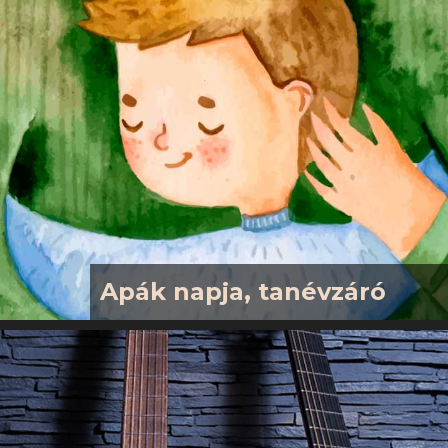
mélyebb megismeréséről és a
közösségünk építéséről szólna.
Gyertek el, gondolkodjunk együtt a
jövőnkről, és töltsünk el egy délutánt
testvéri közösségben! Süteményt,
gyümölcsöt, jókedvet örömmel
fogadunk!
Apák napja, tanévzáró
2026. 06. 14-én, vasárnap 10 órától
tartjuk tanévzáró istentiszteletünket
a gyermekek műsorával. Ez az ünnep
gyülekezetünkben az Apák Napja,
amire külön, apáknak és apákról szóló