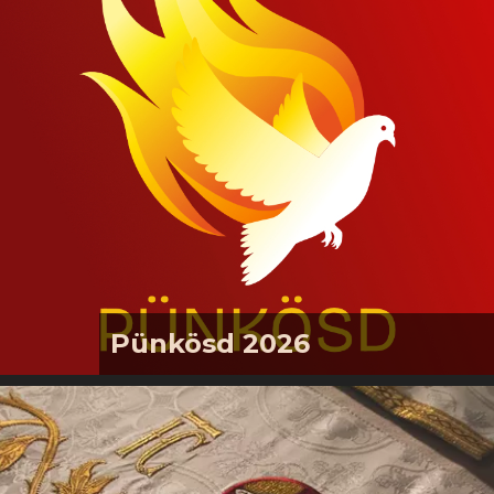
Pünkösd 2026
Pünkösdi istentiszteleteink:2026.
május 24., vasárnapkonfirmáció,
úrvacsorás pünkösdi istentisztelet,
gyermek-istentisztelet2026. május