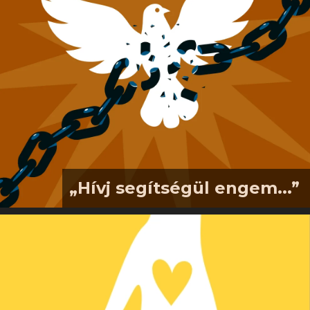
szeretnénk gyűjteni a templomépítők
nemzedékét egyházközségünk mai
tagjaival, hogy együtt emlékezve és
ünnepelve adjunk hálát a mi hatalmas
Istenünknek az alkotás öröméért, az
évtizedeken átnyúló baráti és
testvéri kapcsolatokért, és azért,…
„Hívj segítségül engem...”
„Hívj segítségül engem a nyomorúság
idején! Én megszabadítalak, te pedig
dicsőítesz engem.” (Zsoltárok
50,15)Következő gyülekezeti
délutánunk (2026. 07. 26., 16.00)
vendége Hagyó Miklós. Sokan ismerik