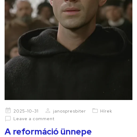
Posted
2025-10-31
janospresbiter
Hírek
on
Leave a comment
A reformáció ünnepe