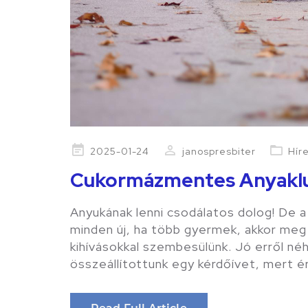
Posted
2025-01-24
janospresbiter
Hír
on
Cukormázmentes Anyakl
Anyukának lenni csodálatos dolog! De a
minden új, ha több gyermek, akkor meg
kihívásokkal szembesülünk. Jó erről n
összeállítottunk egy kérdőívet, mert 