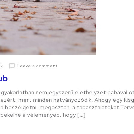
ek
Leave a comment
ub
 gyakorlatban nem egyszerű élethelyzet babával ot
 azért, mert minden hatványozódik. Ahogy egy kisgy
éha beszélgetni, megosztani a tapasztalatokat.Ter
érdekelne a véleményed, hogy […]