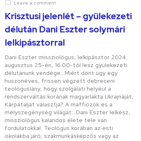
on
Leave a comment
Krisztusi jelenlét – gyülekezeti
délután Dani Eszter solymári
lelkipásztorral
Dani Eszter missziológus, lelkipásztor 2024.
augusztus 25-én, 16.00-tól lesz gyülekezeti
délutánunk vendége…Miért dönt úgy egy
huszonéves, frissen végzett debreceni
teológuslány, hogy szolgálati helyéül a
rendszerváltás korának ma­gyar­lakta Ukrajnáját,
Kárpátalját választja? A maffiózók és a
mélyszegénység világát…Dani Eszter lelkész,
missziológus kalandos élete tele van
fordulatokkal. Teológus korában az esti
iskolákba járó, szakmunkásképzős vagy az