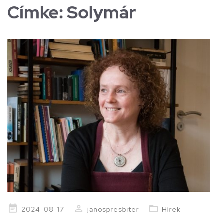
Címke:
Solymár
Posted
2024-08-17
janospresbiter
Hírek