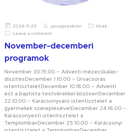
Posted
2024-11-20
janospresbiter
Hírek
on
Leave a comment
November-decemberi
programok
November 30.15.00 – Adventi mézecskalás-
díszítésDecember 1.10.00 – Úrvacsorás
istentiszteletDecember 10.18.00 – Adventi
est a baptista testvérekkel közösenDecember
22.10.00 – Karácsonyváró istentisztelet a
gyermekek szereplésévelDecember 24.16.00 –
Karácsonyesti istentisztelet a
TemplombanDecember 25.10.00 – Karácsonyi
istentisztelet a TemplombanDecember