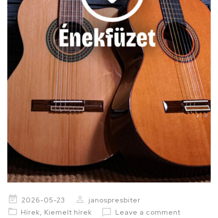
Posted
2026-05-23
janospresbiter
on
Hírek
,
Kiemelt hírek
Leave a comment