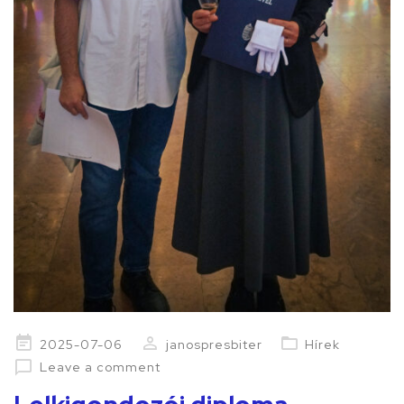
Posted
2025-07-06
janospresbiter
Hírek
on
Leave a comment