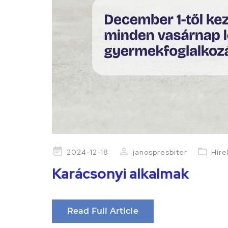
Posted
2024-12-18
janospresbiter
Híre
on
Karácsonyi alkalmak
Read Full Article