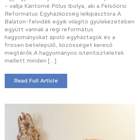
– vallja Kántorné Pólus Ibolya, aki a Felsőörsi
Református Egyházközség lelkipásztora.A
Balaton-felvidék egyik világító gyülekezetében
együtt vannak a régi református
hagyományokat ápoló egyháztagok és a
frissen betelepülő, közösséget kereső
megtérők.A hagyományos istentiszteletek
mellett minden […]
Read Full Article