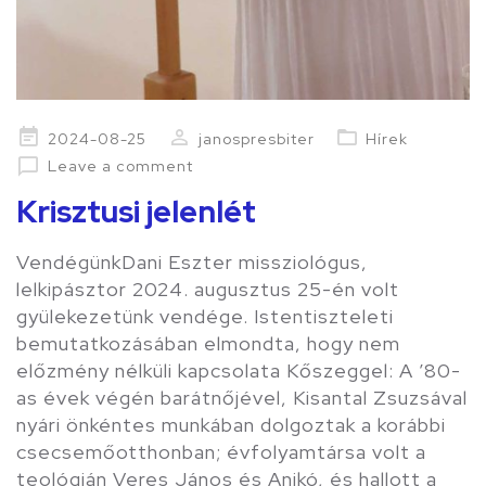
Posted
2024-08-25
janospresbiter
Hírek
on
Leave a comment
Krisztusi jelenlét
VendégünkDani Eszter missziológus,
lelkipásztor 2024. augusztus 25-én volt
gyülekezetünk vendége. Istentiszteleti
bemutatkozásában elmondta, hogy nem
előzmény nélküli kapcsolata Kőszeggel: A ’80-
as évek végén barátnőjével, Kisantal Zsuzsával
nyári önkéntes munkában dolgoztak a korábbi
csecsemőotthonban; évfolyamtársa volt a
teológián Veres János és Anikó, és hallott a