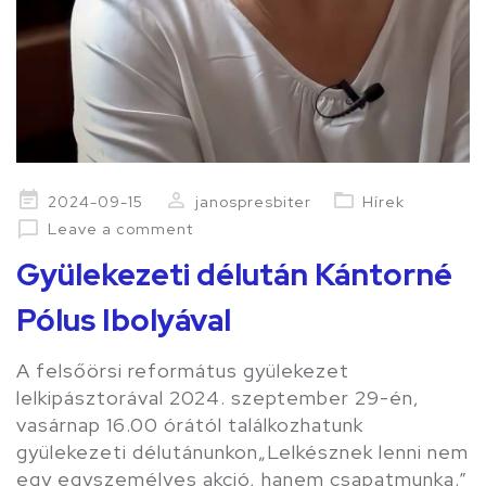
Posted
2024-09-15
janospresbiter
Hírek
on
Leave a comment
Gyülekezeti délután Kántorné
Pólus Ibolyával
A felsőörsi református gyülekezet
lelkipásztorával 2024. szeptember 29-én,
vasárnap 16.00 órától találkozhatunk
gyülekezeti délutánunkon„Lelkésznek lenni nem
egy egyszemélyes akció, hanem csapatmunka.”