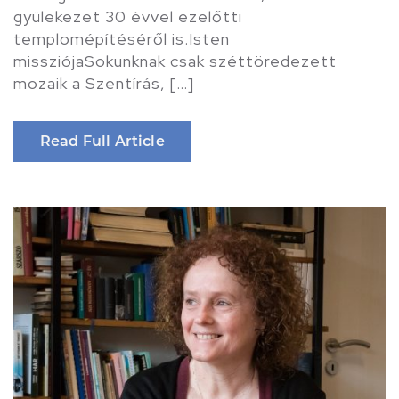
gyülekezet 30 évvel ezelőtti
templomépítéséről is.Isten
missziójaSokunknak csak széttöredezett
mozaik a Szentírás, […]
Read Full Article