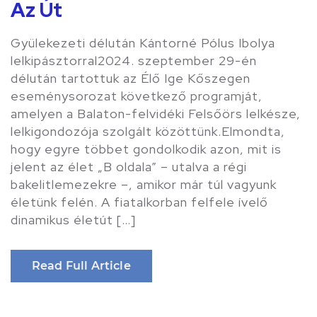
Az Út
Gyülekezeti délután Kántorné Pólus Ibolya
lelkipásztorral2024. szeptember 29-én
délután tartottuk az Élő Ige Kőszegen
eseménysorozat következő programját,
amelyen a Balaton-felvidéki Felsőörs lelkésze,
lelkigondozója szolgált közöttünk.Elmondta,
hogy egyre többet gondolkodik azon, mit is
jelent az élet „B oldala” – utalva a régi
bakelitlemezekre –, amikor már túl vagyunk
életünk felén. A fiatalkorban felfele ívelő
dinamikus életút […]
Read Full Article