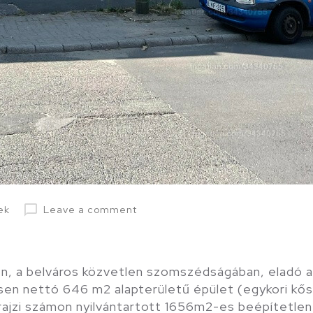
ek
Leave a comment
n, a belváros közvetlen szomszédságában, eladó a
en nettó 646 m2 alapterületű épület (egykori kő
rajzi számon nyilvántartott 1656m2-es beépítetlen t