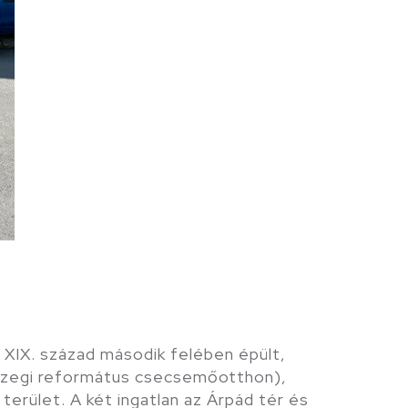
 XIX. század második felében épült,
szegi református csecsemőotthon),
erület. A két ingatlan az Árpád tér és