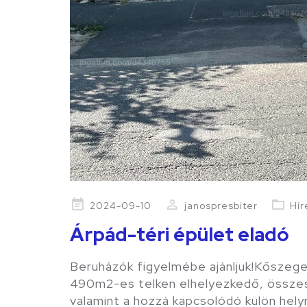
Posted
2024-09-10
janospresbiter
Hír
on
Árpád-téri épület eladó
Beruházók figyelmébe ajánljuk!Kőszege
490m2-es telken elhelyezkedő, összes
valamint a hozzá kapcsolódó külön hely